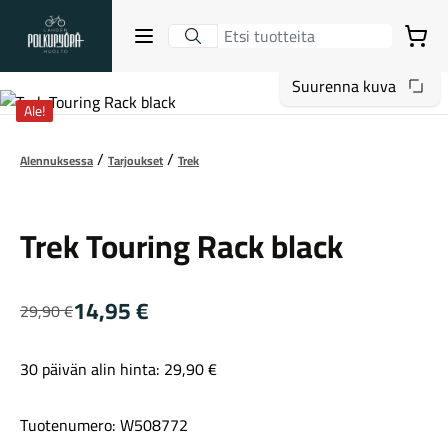
Lahden Polkupyörähuolto - etusivulle
Avaa sulje valikko
Ostoskori
Suurenna kuva
Hakutulokset
Ale!
Alennuksessa
Tarjoukset
Trek
Trek
Suositut osastot
Trek Touring Rack black
14,95
€
29,90
€
Alkuperäinen
Nykyinen
hinta
hinta
30 päivän alin hinta:
29,90
€
oli:
on:
29,90 €.
14,95 €.
Gravel-pyörät
Tuotenumero: W508772