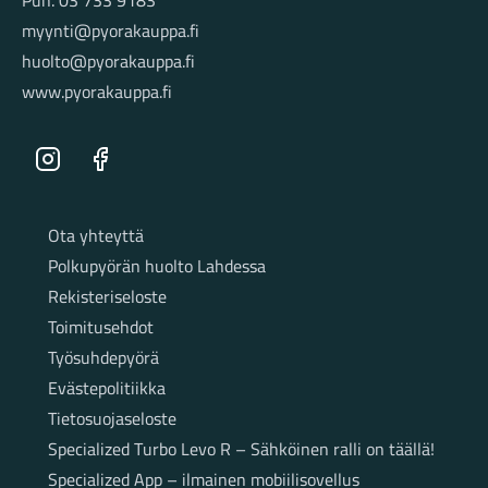
myynti@pyorakauppa.fi
huolto@pyorakauppa.fi
www.pyorakauppa.fi
Instagram
Facebook
Sivut
Ota yhteyttä
Polkupyörän huolto Lahdessa
Rekisteriseloste
Toimitusehdot
Työsuhdepyörä
Evästepolitiikka
Tietosuojaseloste
Specialized Turbo Levo R – Sähköinen ralli on täällä!
Specialized App – ilmainen mobiilisovellus