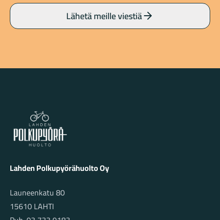
Lähetä meille viestiä
Lahden Polkupyörähuolto - etusivulle
Lahden Polkupyörähuolto Oy
Launeenkatu 80
15610 LAHTI
Puh. 03 733 9183