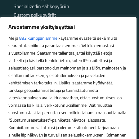
Specializedin sähköpyöriin
Custom polkupyörät
Fatbikellä helppoa ja huoletonta etenemistä
Arvostamme yksityisyyttäsi
maastossa
Me ja
892 kumppaniamme
käytämme evästeitä sekä muita
seurantatekniikoita parantaaksemme käyttökokemustasi
Aukioloajat
sivustollamme. Saatamme tallentaa ja/tai käyttää tietoja
laitteella ja käsitellä henkilötietoja, kuten IP-osoitettasi ja
Talvikauden aukioloajat (1.10.2025 – 28.2.2026)
selaustietojasi, personoidun mainonnan ja sisällön, mainosten ja
Ma-Pe 10-18
sisällön mittauksen, yleisötutkimuksen ja palveluiden
La 10-14
kehittämisen tarkoituksiin. Lisäksi saatamme hyödyntää
Kesäkauden aukioloajat (1.3.2026 – 30.9.2026)
tarkkoja geopaikannustietoja ja tunnistautumista
laiteskannauksen avulla. Huomaathan, että suostumuksesi on
Ma-Pe 10-18
voimassa kaikilla aliverkkotunnuksillamme. Voit muuttaa
La 9-15
suostumustasi tai peruuttaa sen milloin tahansa napsauttamalla
"Suostumusasetukset"-painiketta näyttösi alaosasta.
Poikkeavat aukioloajat:
Kunnioitamme valintojasi ja olemme sitoutuneet tarjoamaan
Pyhäinpäivä lauantai 31.10. – suljettu
sinulle läpinäkyvän ja turvallisen selauskokemuksen. Kolmannen