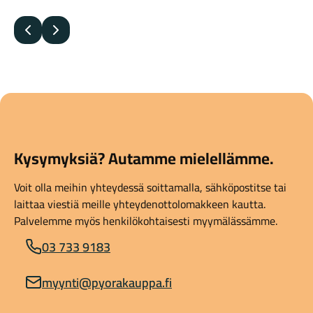
Edellinen
Seuraava
Kysymyksiä? Autamme mielellämme.
Voit olla meihin yhteydessä soittamalla, sähköpostitse tai
laittaa viestiä meille yhteydenottolomakkeen kautta.
Palvelemme myös henkilökohtaisesti myymälässämme.
03 733 9183
myynti@pyorakauppa.fi