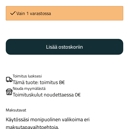
Vain 1 varastossa
Trek
Touring
Lisää ostoskoriin
Rack
Maastosähköpyörät
black
määrä
Toimitus luoksesi
Tämä tuote: toimitus 8€
Nouda myymälästä
Toimituskulut noudettaessa 0€
Maksutavat
Kaupunkisähköpyörät
Käytössäsi monipuolinen valikoima eri
maksutapavaihtoehtoja.