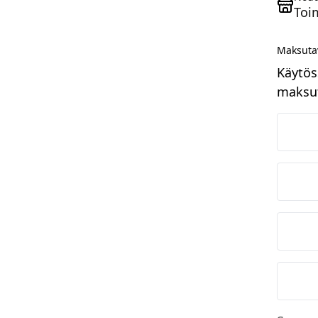
Toi
Maksuta
Käytös
maksut
N
O
S
M