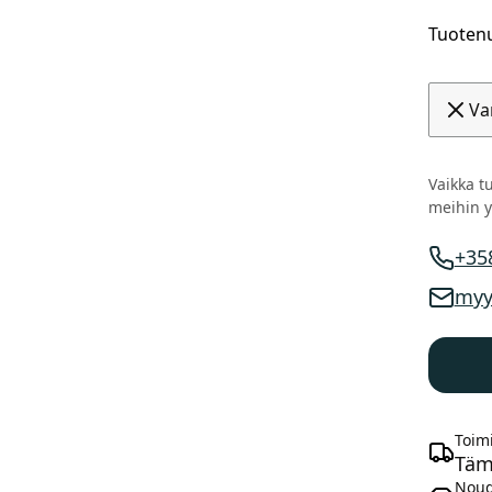
Tuoten
Va
Vaikka tu
meihin y
+35
Myynni
myy
Myynni
Toimi
Täm
Noud