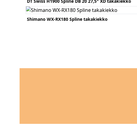
DT Swiss H1900 Spline DB 20 27,5" XD takakiekko
Katso tuote
Shimano WX-RX180 Spline takakiekko