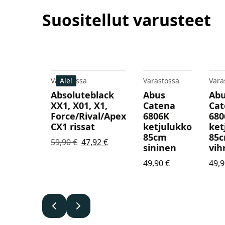
Suositellut varusteet
Varastossa
Ale!
Varastossa
Vara
Absoluteblack
Abus
Ab
XX1, X01, X1,
Catena
Cat
Force/Rival/Apex
6806K
680
CX1 rissat
ketjulukko
ket
85cm
85
Alkuperäinen
Nykyinen
59,90
€
47,92
€
sininen
vih
hinta
hinta
49,90
€
49,
oli:
on:
59,90 €.
47,92 €.
Edellinen
Seuraava