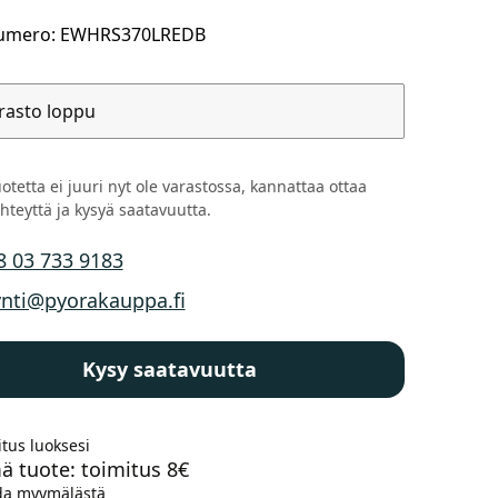
umero: EWHRS370LREDB
rasto loppu
otetta ei juuri nyt ole varastossa, kannattaa ottaa
hteyttä ja kysyä saatavuutta.
8 03 733 9183
n puhelinnumero
nti@pyorakauppa.fi
n sähköposti
Kysy saatavuutta
tus luoksesi
ä tuote: toimitus 8€
a myymälästä