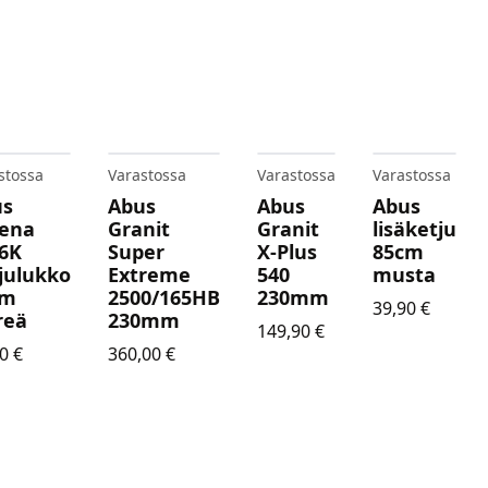
stossa
Varastossa
Varastossa
Varastossa
us
Abus
Abus
Abus
ena
Granit
Granit
lisäketju
6K
Super
X-Plus
85cm
julukko
Extreme
540
musta
cm
2500/165HB
230mm
39,90
€
reä
230mm
149,90
€
90
€
360,00
€