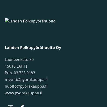
Lahden Polkupyörähuolto - etusivulle
Lahden Polkupyörähuolto Oy
Launeenkatu 80
15610 LAHTI
Puh. 03 733 9183
myynti@pyorakauppa.fi
huolto@pyorakauppa.fi
www.pyorakauppa.fi