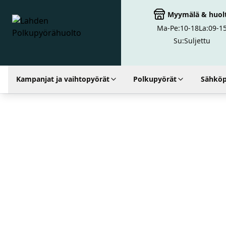
Myymälä
&
huol
Ma-Pe:
10-18
La:
09-1
Lahden Polkupyörähuolto - etusivulle
Su:
Suljettu
Kampanjat ja vaihtopyörät
Polkupyörät
Sähköp