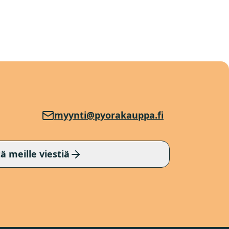
myynti@pyorakauppa.fi
ä meille viestiä