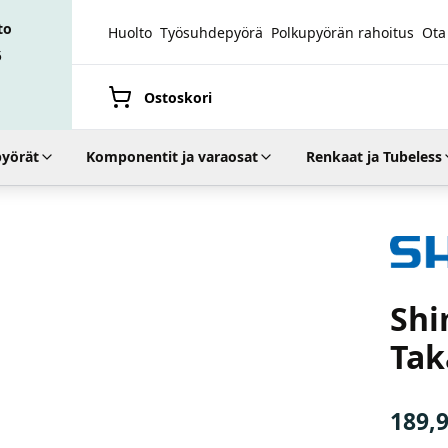
to
Huolto
Työsuhdepyörä
Polkupyörän rahoitus
Ota
5
Ostoskori
yörät
Komponentit ja varaosat
Renkaat ja Tubeless
Suurenna kuva
Shiman
Shi
Tak
189,