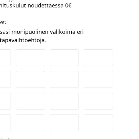
mituskulut noudettaessa 0€
vat
säsi monipuolinen valikoima eri
apavaihtoehtoja.
ordea
Danske
Aktia
Pop-pankki
suuspankki
Ålandsbanken
Säästöpankki
Handelsbanken
-Pankki
Omasp
Siirto
Visa & Mastercar
obilePay
Svea Lasku
Svea yrityslasku
Svea erämaksu