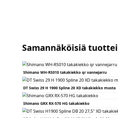
Samannäköisiä tuottei
Katso tuote
Shimano WH-RS010 takakiekko qr vannejarru
Katso tuote
DT Swiss 29 H 1900 Spline 20 XD takakiekko musta
Katso tuote
Shimano GRX RX-570 HG takakiekko
Katso tuote