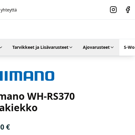
 yhteyttä
Instagram
Faceb
Tarvikkeet ja Lisävarusteet
Ajovarusteet
S-Wo
o
mano WH-RS370
akiekko
90
€