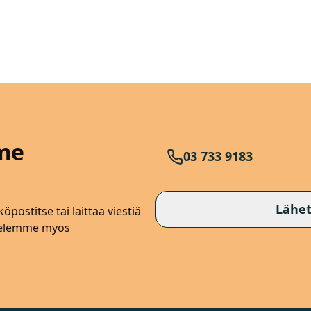
me
03 733 9183
Lähet
öpostitse tai laittaa viestiä
lvelemme myös