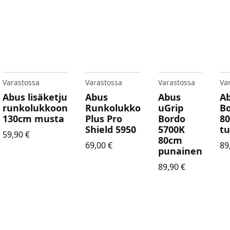
Varastossa
Varastossa
Varastossa
Va
Abus lisäketju
Abus
Abus
Ab
runkolukkoon
Runkolukko
uGrip
Bo
130cm musta
Plus Pro
Bordo
8
Shield 5950
5700K
t
59,90
€
80cm
69,00
€
89
punainen
89,90
€