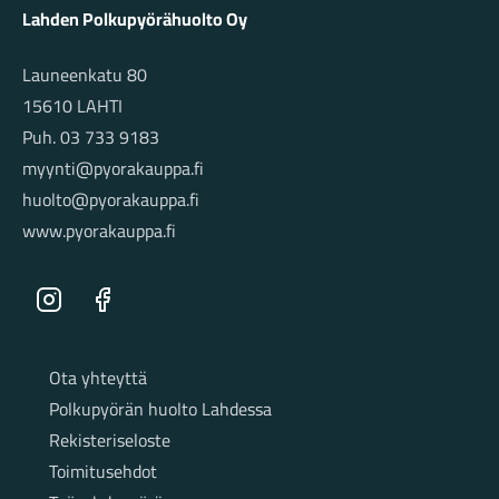
Lahden Polkupyörähuolto Oy
Launeenkatu 80
15610 LAHTI
Puh. 03 733 9183
myynti@pyorakauppa.fi
huolto@pyorakauppa.fi
www.pyorakauppa.fi
Instagram
Facebook
Sivut
Ota yhteyttä
Polkupyörän huolto Lahdessa
Rekisteriseloste
Toimitusehdot