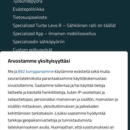
Työsuhdepyörä
Evästepolitiikka
Tietosuojaseloste
Specialized Turbo Levo R – Sähköinen ralli on täällä!
Specialized App – ilmainen mobiilisovellus
Specializedin sähköpyöriin
Custom polkupyörät
Fatbikellä helppoa ja huoletonta etenemistä
Arvostamme yksityisyyttäsi
maastossa
Me ja
892 kumppaniamme
käytämme evästeitä sekä muita
seurantatekniikoita parantaaksemme käyttökokemustasi
Aukioloajat
sivustollamme. Saatamme tallentaa ja/tai käyttää tietoja
laitteella ja käsitellä henkilötietoja, kuten IP-osoitettasi ja
Talvikauden aukioloajat (1.10.2025 – 28.2.2026)
selaustietojasi, personoidun mainonnan ja sisällön, mainosten ja
Ma-Pe 10-18
sisällön mittauksen, yleisötutkimuksen ja palveluiden
La 10-14
kehittämisen tarkoituksiin. Lisäksi saatamme hyödyntää
Kesäkauden aukioloajat (1.3.2026 – 30.9.2026)
tarkkoja geopaikannustietoja ja tunnistautumista
laiteskannauksen avulla. Huomaathan, että suostumuksesi on
Ma-Pe 10-18