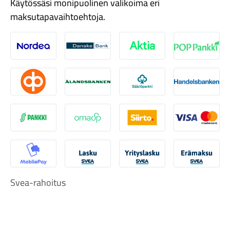
Käytössäsi monipuolinen valikoima eri
maksutapavaihtoehtoja.
Nordea
Danske
Aktia
Pop-pank
Tarvikkeet
Osuuspankki
Ålandsbanken
Säästöpankki
Handelsb
S-Pankki
Omasp
Siirto
Visa & Ma
MobilePay
Svea Lasku
Svea yrityslasku
Svea erä
Svea-rahoitus
Renkaat