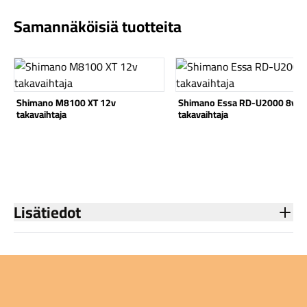
Samannäköisiä tuotteita
Katso tuote
Katso tuote
Komponentit
Shimano M8100 XT 12v
Shimano Essa RD-U2000 8v
takavaihtaja
takavaihtaja
Katso koko valikoima
Lisätiedot