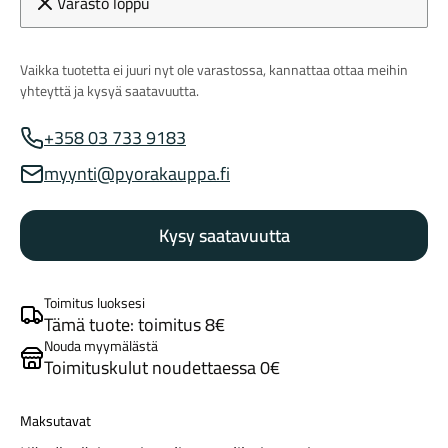
Varasto loppu
Vaikka tuotetta ei juuri nyt ole varastossa, kannattaa ottaa meihin
yhteyttä ja kysyä saatavuutta.
+358 03 733 9183
Myynnin puhelinnumero
myynti@pyorakauppa.fi
Myynnin sähköposti
Maastosähköpyörät
Kysy saatavuutta
Toimitus luoksesi
Tämä tuote: toimitus 8€
Nouda myymälästä
Toimituskulut noudettaessa 0€
Kaupunkisähköpyörät
Maksutavat