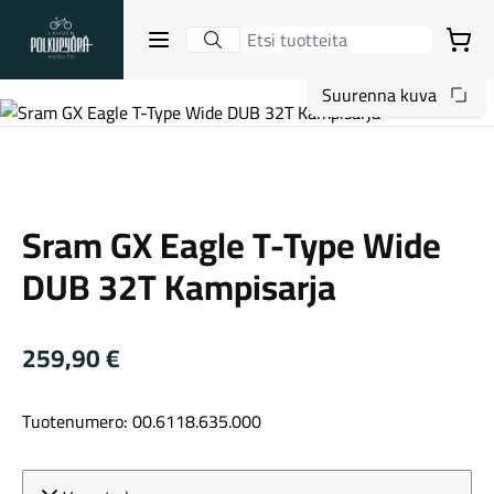
Lahden Polkupyörähuolto - etusivulle
Avaa sulje valikko
Ostoskori
Suurenna kuva
Hakutulokset
Sram
Sram GX Eagle T-Type Wide
Suositut osastot
DUB 32T Kampisarja
259,90
€
Tuotenumero: 00.6118.635.000
Gravel-pyörät