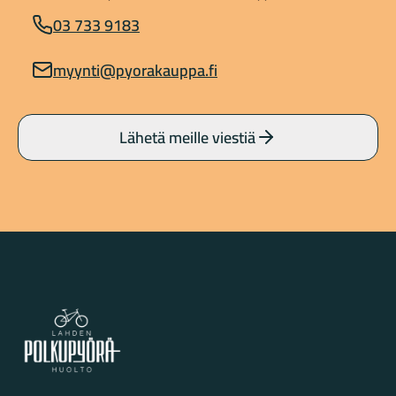
03 733 9183
myynti@pyorakauppa.fi
Lähetä meille viestiä
Lahden Polkupyörähuolto - etusivulle