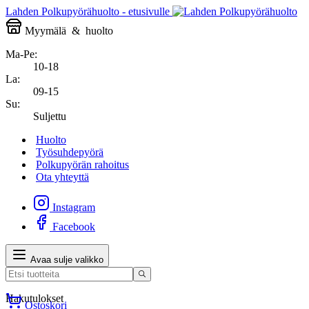
Lahden Polkupyörähuolto - etusivulle
Myymälä
&
huolto
Ma-Pe:
10-18
La:
09-15
Su:
Suljettu
Huolto
Työsuhdepyörä
Polkupyörän rahoitus
Ota yhteyttä
Instagram
Facebook
Avaa sulje valikko
Hakutulokset
Ostoskori