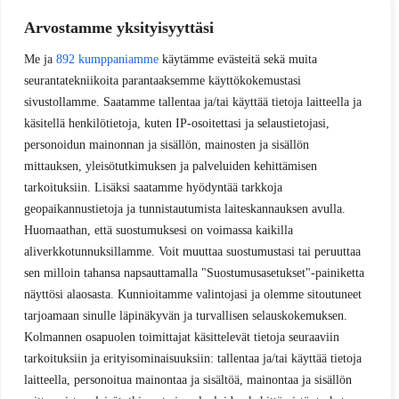
Arvostamme yksityisyyttäsi
Me ja
892 kumppaniamme
käytämme evästeitä sekä muita
seurantatekniikoita parantaaksemme käyttökokemustasi
sivustollamme. Saatamme tallentaa ja/tai käyttää tietoja laitteella ja
käsitellä henkilötietoja, kuten IP-osoitettasi ja selaustietojasi,
personoidun mainonnan ja sisällön, mainosten ja sisällön
mittauksen, yleisötutkimuksen ja palveluiden kehittämisen
tarkoituksiin. Lisäksi saatamme hyödyntää tarkkoja
geopaikannustietoja ja tunnistautumista laiteskannauksen avulla.
Huomaathan, että suostumuksesi on voimassa kaikilla
aliverkkotunnuksillamme. Voit muuttaa suostumustasi tai peruuttaa
sen milloin tahansa napsauttamalla "Suostumusasetukset"-painiketta
näyttösi alaosasta. Kunnioitamme valintojasi ja olemme sitoutuneet
tarjoamaan sinulle läpinäkyvän ja turvallisen selauskokemuksen.
Kolmannen osapuolen toimittajat käsittelevät tietoja seuraaviin
tarkoituksiin ja erityisominaisuuksiin: tallentaa ja/tai käyttää tietoja
laitteella, personoitua mainontaa ja sisältöä, mainontaa ja sisällön