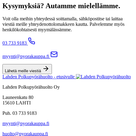
Kysymyksiä? Autamme mielellämme.
Voit olla meihin yhteydessä soittamalla, sähköpostitse tai laittaa
viestiä meille yhteydenottolomakkeen kautta. Palvelemme myös
henkilökohtaisesti myymälässämme.
03 733 9183
myynti@pyorakauppa.fi
Lähetä meille viestiä
Lahden Polkupyörähuolto - etusivulle
Lahden Polkupyörähuolto Oy
Launeenkatu 80
15610 LAHTI
Puh. 03 733 9183
myynti@pyorakauppa.fi
huolto@pyorakauppa.fi