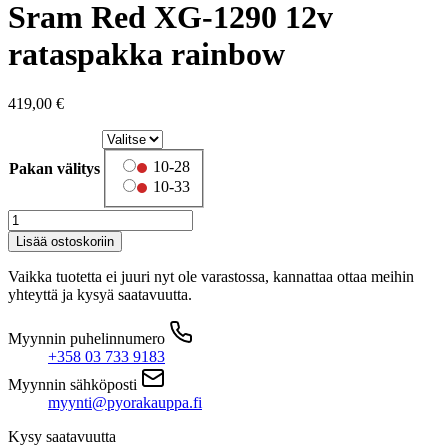
Sram Red XG-1290 12v
rataspakka rainbow
419,00
€
10-28
Pakan välitys
10-33
Sram
Red
Lisää ostoskoriin
XG-
1290
Vaikka tuotetta ei juuri nyt ole varastossa, kannattaa ottaa meihin
12v
yhteyttä ja kysyä saatavuutta.
rataspakka
rainbow
Myynnin puhelinnumero
määrä
+358 03 733 9183
Myynnin sähköposti
myynti@pyorakauppa.fi
Kysy saatavuutta