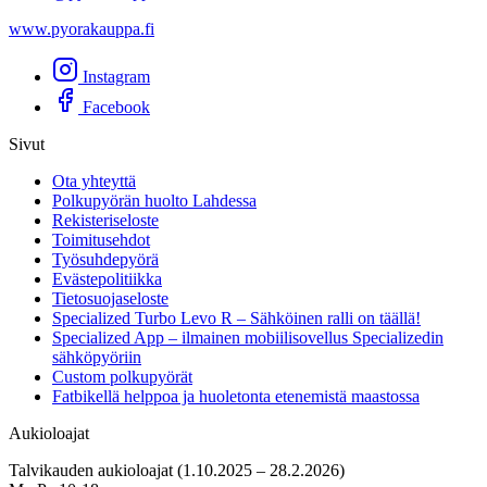
www.pyorakauppa.fi
Instagram
Facebook
Sivut
Ota yhteyttä
Polkupyörän huolto Lahdessa
Rekisteriseloste
Toimitusehdot
Työsuhdepyörä
Evästepolitiikka
Tietosuojaseloste
Specialized Turbo Levo R – Sähköinen ralli on täällä!
Specialized App – ilmainen mobiilisovellus Specializedin
sähköpyöriin
Custom polkupyörät
Fatbikellä helppoa ja huoletonta etenemistä maastossa
Aukioloajat
Talvikauden aukioloajat (1.10.2025 – 28.2.2026)