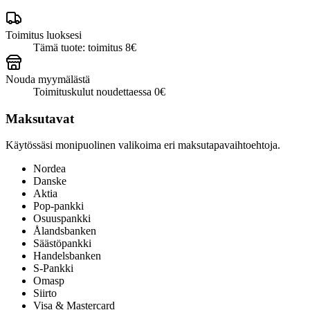
Toimitus luoksesi
Tämä tuote: toimitus 8€
Nouda myymälästä
Toimituskulut noudettaessa 0€
Maksutavat
Käytössäsi monipuolinen valikoima eri maksutapavaihtoehtoja.
Nordea
Danske
Aktia
Pop-pankki
Osuuspankki
Ålandsbanken
Säästöpankki
Handelsbanken
S-Pankki
Omasp
Siirto
Visa & Mastercard