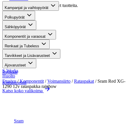
Valitettavasti haullasi ei löytynyt tuotteita.
Kampanjat ja vaihtopyörät
Suositut osastot
Polkupyörät
Sähköpyörät
Gravel-pyörät
Komponentit ja varaosat
Maastosähköpyörät
Renkaat ja Tubeless
Kaupunkisähköpyörät
Tarvikkeet ja Lisävarusteet
Tarvikkeet
Ajovarusteet
S-Works
Renkaat
Huolto
Etusivu
/
Komponentit
/
Voimansiirto
/
Rataspakat
/ Sram Red XG-
Komponentit
1290 12v rataspakka rainbow
Katso koko valikoima
Suurenna kuva
Sram