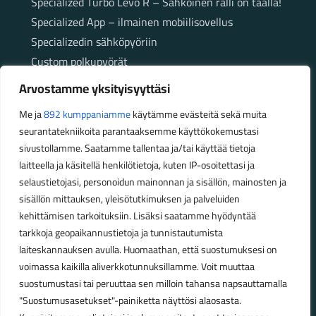
Specialized Turbo Levo R – Sähköinen ralli on täällä!
Specialized App – ilmainen mobiilisovellus
Specializedin sähköpyöriin
Custom polkupyörät
Fatbikellä helppoa ja huoletonta etenemistä
Arvostamme yksityisyyttäsi
maastossa
Me ja
892 kumppaniamme
käytämme evästeitä sekä muita
seurantatekniikoita parantaaksemme käyttökokemustasi
Aukioloajat
sivustollamme. Saatamme tallentaa ja/tai käyttää tietoja
laitteella ja käsitellä henkilötietoja, kuten IP-osoitettasi ja
Talvikauden aukioloajat (1.10.2025 – 28.2.2026)
selaustietojasi, personoidun mainonnan ja sisällön, mainosten ja
Ma-Pe 10-18
sisällön mittauksen, yleisötutkimuksen ja palveluiden
La 10-14
kehittämisen tarkoituksiin. Lisäksi saatamme hyödyntää
Kesäkauden aukioloajat (1.3.2026 – 30.9.2026)
tarkkoja geopaikannustietoja ja tunnistautumista
laiteskannauksen avulla. Huomaathan, että suostumuksesi on
Ma-Pe 10-18
voimassa kaikilla aliverkkotunnuksillamme. Voit muuttaa
La 9-15
suostumustasi tai peruuttaa sen milloin tahansa napsauttamalla
"Suostumusasetukset"-painiketta näyttösi alaosasta.
Poikkeavat aukioloajat: