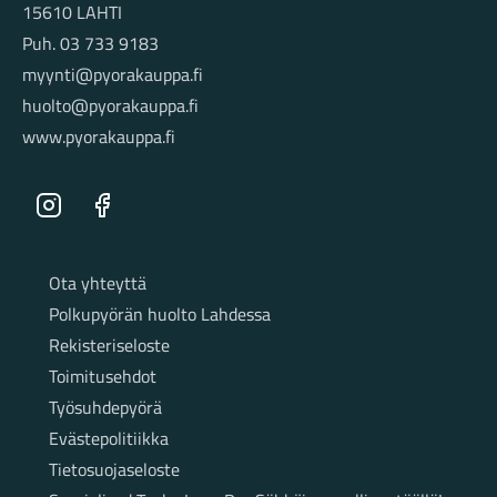
15610 LAHTI
Puh. 03 733 9183
myynti@pyorakauppa.fi
huolto@pyorakauppa.fi
www.pyorakauppa.fi
Instagram
Facebook
Sivut
Ota yhteyttä
Polkupyörän huolto Lahdessa
Rekisteriseloste
Toimitusehdot
Työsuhdepyörä
Evästepolitiikka
Tietosuojaseloste