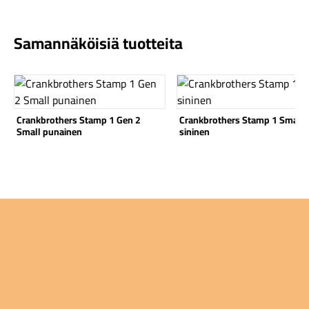
Samannäköisiä tuotteita
Katso tuote
Katso tuote
Komponentit
Crankbrothers Stamp 1 Gen 2
Crankbrothers Stamp 1 Small
Small punainen
sininen
Katso koko valikoima