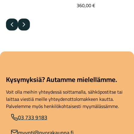
360,00
€
Edellinen
Seuraava
Kysymyksiä? Autamme mielellämme.
Voit olla meihin yhteydessä soittamalla, sähköpostitse tai
laittaa viestiä meille yhteydenottolomakkeen kautta.
Palvelemme myös henkilökohtaisesti myymälässämme.
03 733 9183
myynti@pyorakauppa.fi