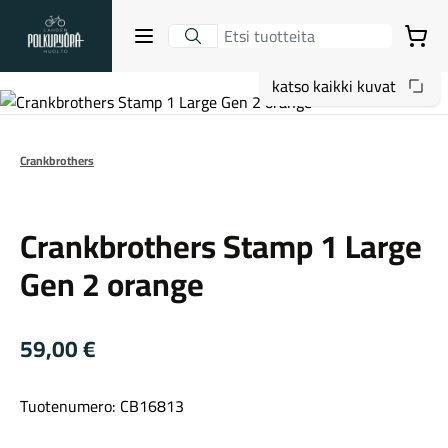
Lahden Polkupyörähuolto - etusivulle
Avaa sulje valikko
Ostoskori
katso kaikki kuvat
Hakutulokset
Crankbrothers
Crankbrothers
Suositut osastot
Crankbrothers Stamp 1 Large
Gen 2 orange
59,00
€
Tuotenumero: CB16813
Gravel-pyörät