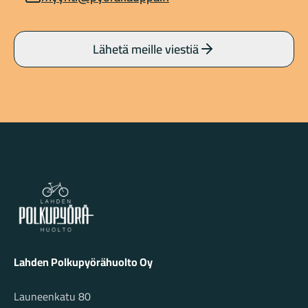
Lähetä meille viestiä
Lahden Polkupyörähuolto - etusivulle
Lahden Polkupyörähuolto Oy
Launeenkatu 80