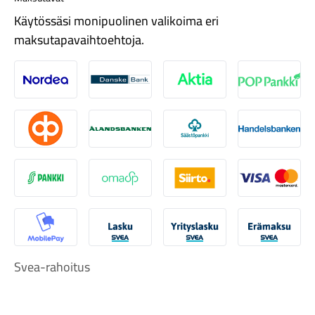
Käytössäsi monipuolinen valikoima eri
maksutapavaihtoehtoja.
Nordea
Danske
Aktia
Pop-pank
Tarvikkeet
Osuuspankki
Ålandsbanken
Säästöpankki
Handelsb
S-Pankki
Omasp
Siirto
Visa & Ma
MobilePay
Svea Lasku
Svea yrityslasku
Svea erä
Svea-rahoitus
Renkaat