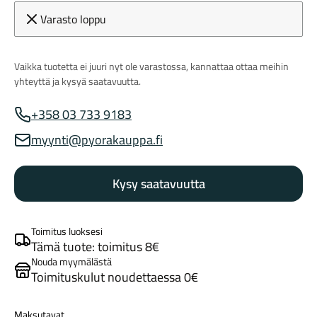
Varasto loppu
Vaikka tuotetta ei juuri nyt ole varastossa, kannattaa ottaa meihin
yhteyttä ja kysyä saatavuutta.
+358 03 733 9183
Myynnin puhelinnumero
Maastosähköpyörät
myynti@pyorakauppa.fi
Myynnin sähköposti
Kysy saatavuutta
Toimitus luoksesi
Tämä tuote: toimitus 8€
Nouda myymälästä
Toimituskulut noudettaessa 0€
Kaupunkisähköpyörät
Maksutavat