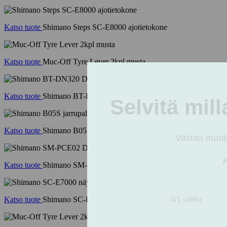
Katso tuote
Shimano Steps SC-E8000 ajotietokone
Katso tuote
Muc-Off Tyre Lever 2kpl musta
Katso tuote
Shimano BT-DN320 Di2 akku
Katso tuote
Shimano B05S jarrupala resin
Katso tuote
Shimano SM-PCE02 Di2 diagnostiikkatyökalu
Katso tuote
Shimano SC-E7000 näyttö