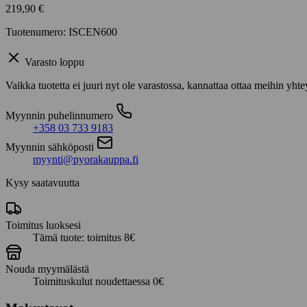
219,90
€
Tuotenumero: ISCEN600
Varasto loppu
Vaikka tuotetta ei juuri nyt ole varastossa, kannattaa ottaa meihin yhte
Myynnin puhelinnumero
+358 03 733 9183
Myynnin sähköposti
myynti@pyorakauppa.fi
Kysy saatavuutta
Toimitus luoksesi
Tämä tuote: toimitus 8€
Nouda myymälästä
Toimituskulut noudettaessa 0€