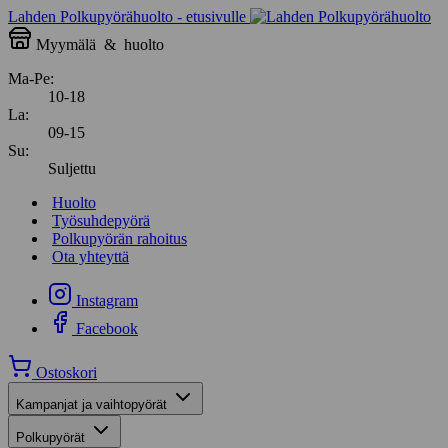
Lahden Polkupyörähuolto - etusivulle
Myymälä
&
huolto
Ma-Pe:
10-18
La:
09-15
Su:
Suljettu
Huolto
Työsuhdepyörä
Polkupyörän rahoitus
Ota yhteyttä
Instagram
Facebook
Ostoskori
Kampanjat ja vaihtopyörät
Polkupyörät