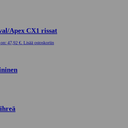
val/Apex CX1 rissat
on: 47,92 €.
Lisää ostoskoriin
ininen
ihreä