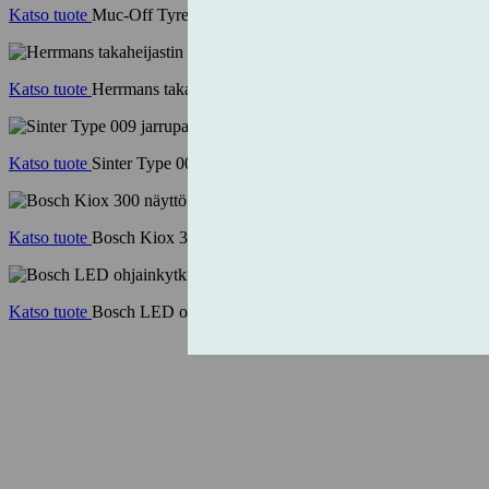
Katso tuote
Muc-Off Tyre Lever 2kpl vihreä
Katso tuote
Herrmans takaheijastin
Katso tuote
Sinter Type 009 jarrupala green S2332 (Magura/Campag
Katso tuote
Bosch Kiox 300 näyttö (BHU3600)
Katso tuote
Bosch LED ohjainkytkin (BRC3600)