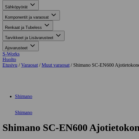
Sähköpyörät
Komponentit ja varaosat
Renkaat ja Tubeless
Tarvikkeet ja Lisävarusteet
Ajovarusteet
S-Works
Huolto
Etusivu
/
Varaosat
/
Muut varaosat
/ Shimano SC-EN600 Ajotietokon
Suurenna kuva
Shimano
Shimano
Shimano SC-EN600 Ajotietoko