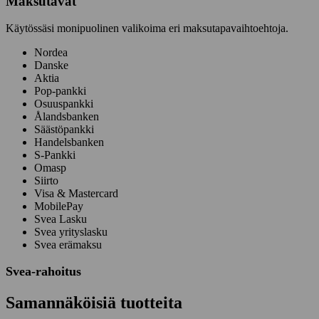
Maksutavat
Käytössäsi monipuolinen valikoima eri maksutapavaihtoehtoja.
Nordea
Danske
Aktia
Pop-pankki
Osuuspankki
Ålandsbanken
Säästöpankki
Handelsbanken
S-Pankki
Omasp
Siirto
Visa & Mastercard
MobilePay
Svea Lasku
Svea yrityslasku
Svea erämaksu
Svea-rahoitus
Samannäköisiä tuotteita