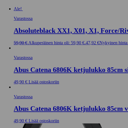
Ale!
Varastossa
Absoluteblack XX1, X01, X1, Force/Ri
59,90
€
Alkuperäinen hinta oli: 59,90 €.
47,92
€
Nykyinen hinta 
Varastossa
Abus Catena 6806K ketjulukko 85cm s
49,90
€
Lisää ostoskoriin
Varastossa
Abus Catena 6806K ketjulukko 85cm v
49,90
€
Lisää ostoskoriin