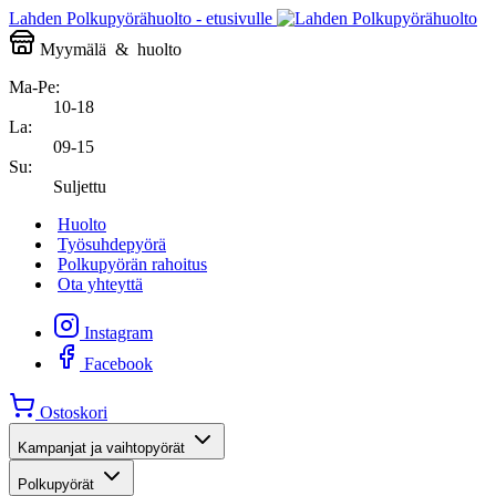
Lahden Polkupyörähuolto - etusivulle
Myymälä
&
huolto
Ma-Pe:
10-18
La:
09-15
Su:
Suljettu
Huolto
Työsuhdepyörä
Polkupyörän rahoitus
Ota yhteyttä
Instagram
Facebook
Ostoskori
Kampanjat ja vaihtopyörät
Polkupyörät