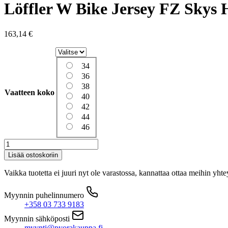
Löffler W Bike Jersey FZ Skys 
163,14
€
34
36
38
Vaatteen koko
40
42
44
46
Löffler
W
Lisää ostoskoriin
Bike
Jersey
Vaikka tuotetta ei juuri nyt ole varastossa, kannattaa ottaa meihin yhte
FZ
Skys
Myynnin puhelinnumero
Hotbond
+358 03 733 9183
RF
L/S
Myynnin sähköposti
cottage
myynti@pyorakauppa.fi