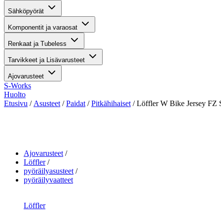
Sähköpyörät
Komponentit ja varaosat
Renkaat ja Tubeless
Tarvikkeet ja Lisävarusteet
Ajovarusteet
S-Works
Huolto
Etusivu
/
Asusteet
/
Paidat
/
Pitkähihaiset
/ Löffler W Bike Jersey FZ
Suurenna kuva
Ajovarusteet
Löffler
pyöräilyasusteet
pyöräilyvaatteet
Löffler