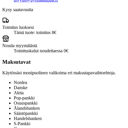
määrä
Kysy saatavuutta
Toimitus luoksesi
Tämä tuote: toimitus 8€
Nouda myymälästä
Toimituskulut noudettaessa 0€
Maksutavat
Käytössäsi monipuolinen valikoima eri maksutapavaihtoehtoja.
Nordea
Danske
Aktia
Pop-pankki
Osuuspankki
Ålandsbanken
Säästöpankki
Handelsbanken
S-Pankki